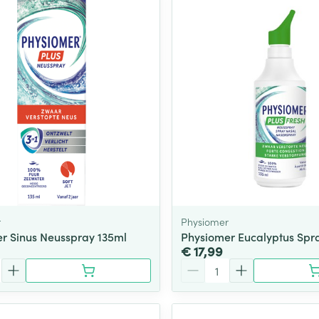
Toon meer
ging
Supplementen
Insectenwe
Mondmaskers
middelen
ssen
 -
id
d
r
Physiomer
r Sinus Neusspray 135ml
Physiomer Eucalyptus Spr
€ 17,99
Zelfbruiner
Scheren
Aantal