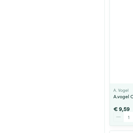
A. Vogel
A.vogel 
€ 9,59
Aantal