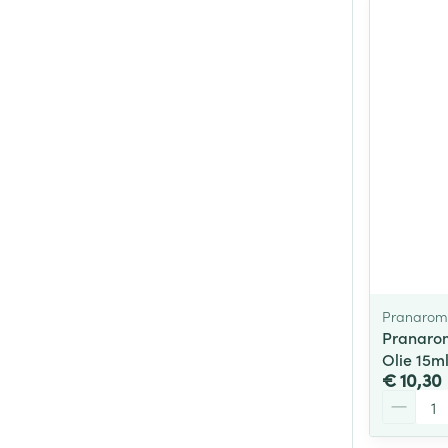
Pranarom
Pranarom
Olie 15m
€ 10,30
Aantal