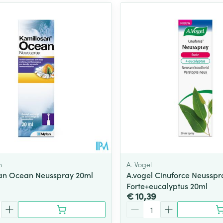
n
A. Vogel
an Ocean Neusspray 20ml
A.vogel Cinuforce Neusspr
Forte+eucalyptus 20ml
€ 10,39
Aantal