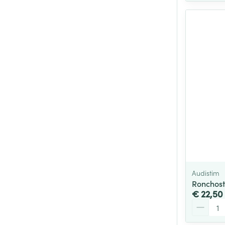
Audistim
Ronchos
€ 22,50
Aantal