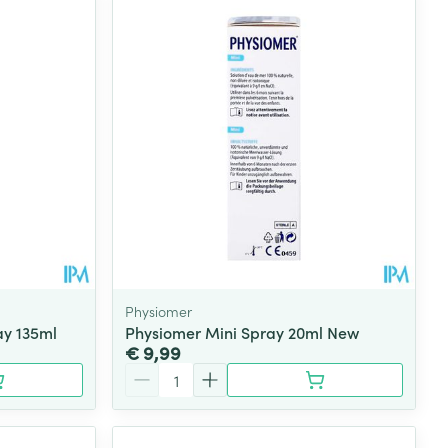
rende
Parfums en
geurproducten
Physiomer
ay 135ml
Physiomer Mini Spray 20ml New
€ 9,99
CBD
Aantal