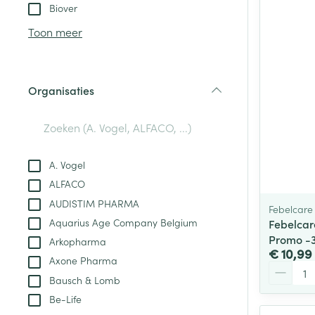
Aerosol toestel
kloven
Tabletten
Biover
Aerosol access
Blaren
Creme, gel en 
Toon meer
Zuurstof
Eelt
Eksteroog - lik
Ademhalingsste
Organisaties
Toon meer
filter
Spieren en gew
Specifiek voor
A. Vogel
Naalden en spu
ALFACO
Lichaamsverzo
Infecties
AUDISTIM PHARMA
Spuiten
Febelcare
Deodorant
Aquarius Age Company Belgium
Febelcar
Oplossing voor 
Gezichtsverzor
Promo -
Arkopharma
Naalden
€ 10,99
Luizen
Axone Pharma
Aantal
Naalden voor i
Bausch & Lomb
pennaalden
Be-Life
Diagnostica
Toon meer