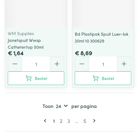
WM Supplies
Bd Plastipak Spuit Luer-lok
Janetspuit Wwsp
20ml 10 300629
Cathetertop 50ml
€ 1,64
€ 8,69
Aantal
Aantal
Bestel
Bestel
Toon
per pagina
Pagina's
U lees momenteel pagina
Pagina
Pagina
Pagina
1
2
3
...
5