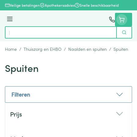
Ga naar de inhoud
Veilige betalingen
Apothekersadvies
Snelle beschikbaarheid
Menu
Zoek
Product, merk, categorie...
Home
/
Thuiszorg en EHBO
/
Naalden en spuiten
/
Spuiten
Spuiten
Filteren
Doorgaan naar productlijst
Prijs
filter