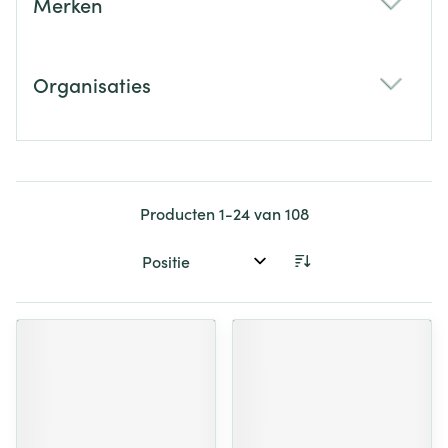
Merken
filter
Organisaties
filter
Producten
1
-
24
van
108
Sorteer op: