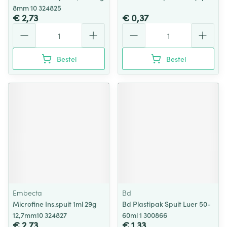
8mm 10 324825
€ 2,73
€ 0,37
Aantal
Aantal
Bestel
Bestel
Embecta
Bd
Microfine Ins.spuit 1ml 29g
Bd Plastipak Spuit Luer 50-
12,7mm10 324827
60ml 1 300866
€ 2,73
€ 1,33