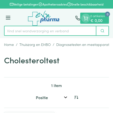
Dia 1 van 1
Ga naar de inhoud
Veilige betalingen
Apothekersadvies
Snelle beschikbaarheid
0
0 artikelen
Menu
€ 0,00
Vind snel wondverzorging en verband
Zoek
Product, merk, categorie...
Home
/
Thuiszorg en EHBO
/
Diagnosetesten en meetapparatuu
Cholesteroltest
1
item
Sorteer op: