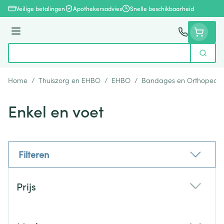
Ga naar de inhoud
Veilige betalingen
Apothekersadvies
Snelle beschikbaarheid
Menu
Zoek
Product, merk, categorie...
Home
/
Thuiszorg en EHBO
/
EHBO
/
Bandages en Orthopedie
Enkel en voet
Filteren
Doorgaan naar productlijst
Prijs
filter