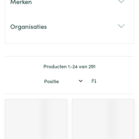
Merken
filter
Organisaties
filter
Producten
1
-
24
van
291
Sorteer op: