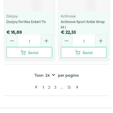
DonJoy
Actimove
Donjoy Fortilax Enkel l T4
Actimove Sport Ankle Wrap
M 1
€ 16,89
€ 22,33
Aantal
Aantal
Bestel
Bestel
Toon
per pagina
Pagina's
U lees momenteel pagina
Pagina
Pagina
Pagina
1
2
3
...
13