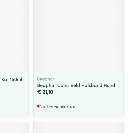
rende
Parfums en
geurproducten
 Kat 150ml
Beaphar
Beaphar Canishield Halsband Hond l
€ 21,10
CBD
Niet beschikbaar