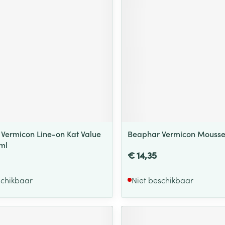
ging
Supplementen
Insectenwe
Mondmaskers
middelen
ssen
 -
id
d
Vermicon Line-on Kat Value
Beaphar Vermicon Mousse
ml
€ 14,35
Zelfbruiner
Scheren
schikbaar
Niet beschikbaar