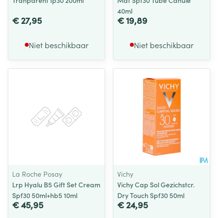
Tranparent Ip30 200ml
Mat Spf30 Tube Canule
40ml
€ 27,95
€ 19,89
Niet beschikbaar
Niet beschikbaar
La Roche Posay
Vichy
Lrp Hyalu B5 Gift Set Cream
Vichy Cap Sol Gezichstcr.
Spf30 50ml+hb5 10ml
Dry Touch Spf30 50ml
€ 45,95
€ 24,95