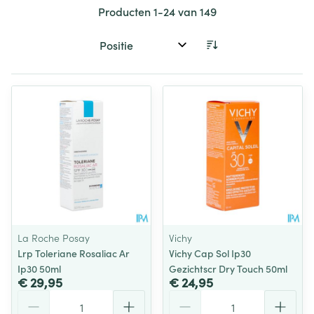
Producten
1
-
24
van
149
Sorteer op:
La Roche Posay
Vichy
Lrp Toleriane Rosaliac Ar
Vichy Cap Sol Ip30
Ip30 50ml
Gezichtscr Dry Touch 50ml
€ 29,95
€ 24,95
Aantal
Aantal