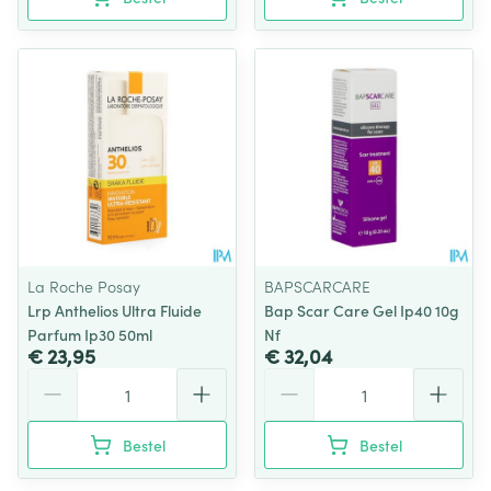
La Roche Posay
BAPSCARCARE
Lrp Anthelios Ultra Fluide
Bap Scar Care Gel Ip40 10g
Parfum Ip30 50ml
Nf
€ 23,95
€ 32,04
Aantal
Aantal
Bestel
Bestel