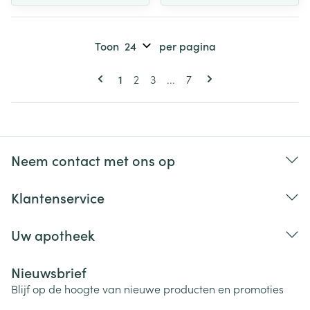
Toon
per pagina
Pagina's
U lees momenteel pagina
Pagina
Pagina
Pagina
1
2
3
...
7
Neem contact met ons op
Klantenservice
Uw apotheek
Nieuwsbrief
Blijf op de hoogte van nieuwe producten en promoties