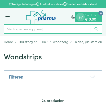
Dia 1 van 1
Ga naar de inhoud
Veilige betalingen
Apothekersadvies
Snelle beschikbaarheid
0
0 artikelen
Menu
€ 0,00
Me
Zoek
Product, merk, categorie...
Home
/
Thuiszorg en EHBO
/
Wondzorg
/
Fixatie, pleisters en s
Wondstrips
Filteren
24
producten