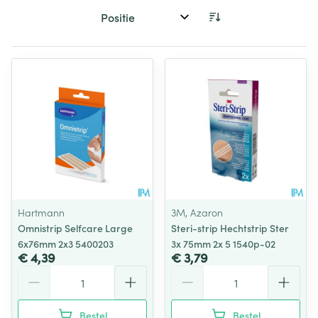
Sorteer op:
Hartmann
3M, Azaron
Omnistrip Selfcare Large
Steri-strip Hechtstrip Ster
6x76mm 2x3 5400203
3x 75mm 2x 5 1540p-02
€ 4,39
€ 3,79
Aantal
Aantal
Bestel
Bestel