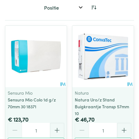
Sorteer op:
Sensura Mio
Natura
Sensura Mio Colo 1d g/z
Natura Uro/z Stand
70mm 30 18371
Buigkraantje Transp 57mm
10
€ 123,70
€ 46,70
Aantal
Aantal