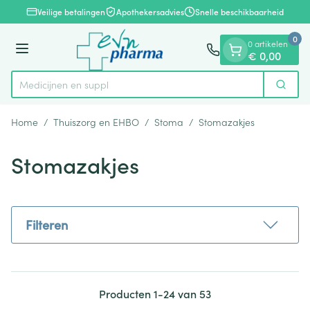
Dia 1 van 1
Ga naar de inhoud
Veilige betalingen
Apothekersadvies
Snelle beschikbaarheid
0
0 artikelen
Menu
€ 0,00
Medi
Zoek
Product, merk, categorie...
Home
/
Thuiszorg en EHBO
/
Stoma
/
Stomazakjes
Stomazakjes
Filteren
Producten
1
-
24
van
53