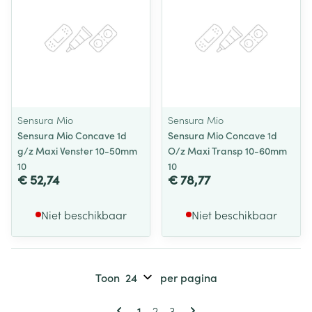
Sensura Mio
Sensura Mio
Sensura Mio Concave 1d
Sensura Mio Concave 1d
g/z Maxi Venster 10-50mm
O/z Maxi Transp 10-60mm
10
10
€ 52,74
€ 78,77
Niet beschikbaar
Niet beschikbaar
Toon
per pagina
Pagina's
U lees momenteel pagina
Pagina
Pagina
1
2
3