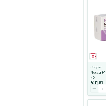
Genees
Cooper
Nosca M
40
€ 11,91
Aantal