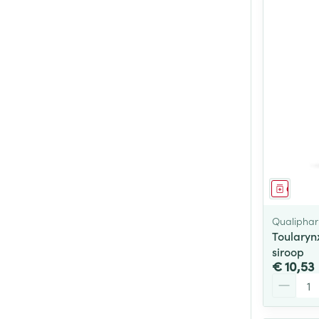
Genees
Qualiphar
Toularyn
siroop
€ 10,53
Aantal