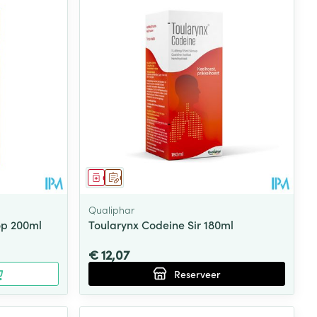
Geneesmiddel
Op voorschrift
Qualiphar
op 200ml
Toularynx Codeine Sir 180ml
€ 12,07
Reserveer