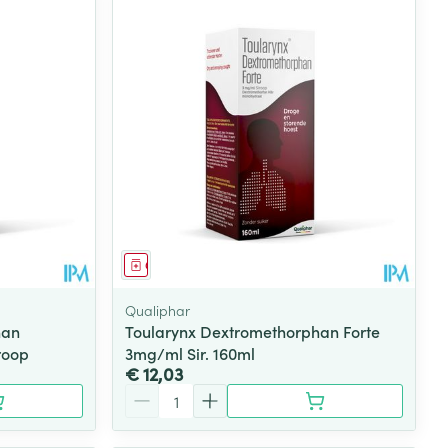
Geneesmiddel
Qualiphar
han
Toularynx Dextromethorphan Forte
roop
3mg/ml Sir. 160ml
€ 12,03
Aantal