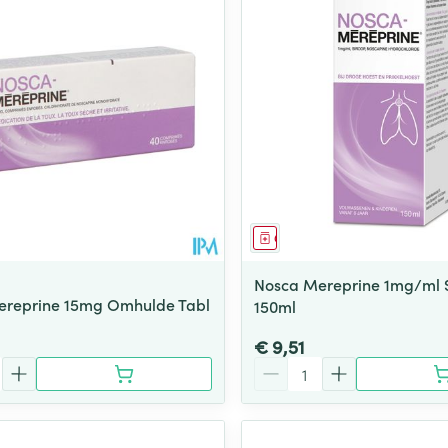
middel
Geneesmiddel
Nosca Mereprine 1mg/ml 
ereprine 15mg Omhulde Tabl
150ml
€ 9,51
Aantal