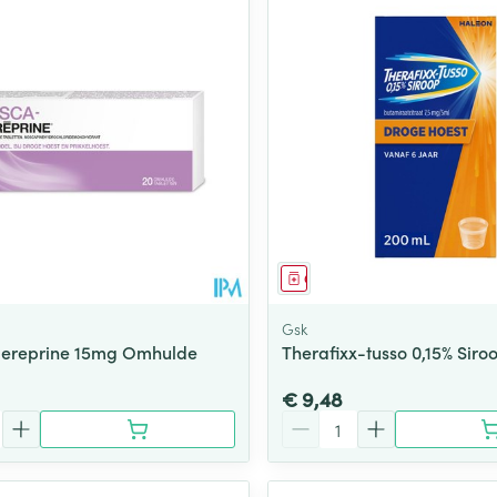
middel
Geneesmiddel
Gsk
ereprine 15mg Omhulde
Therafixx-tusso 0,15% Siro
€ 9,48
Aantal