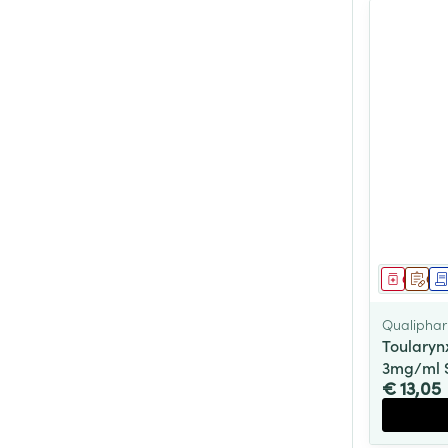
Genees
Op 
Qualiphar
Toularyn
3mg/ml S
€ 13,05