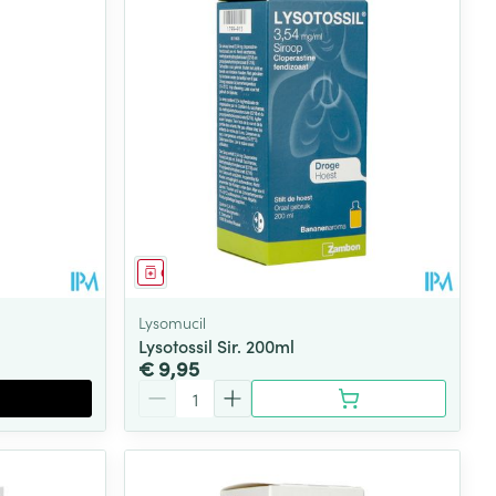
rende
Parfums en
geurproducten
Geneesmiddel
Lysomucil
Lysotossil Sir. 200ml
€ 9,95
Aantal
CBD