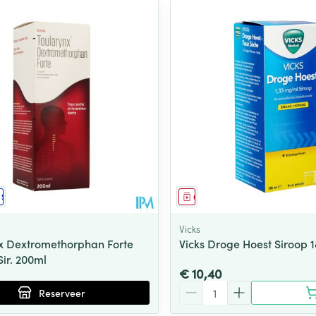
middel
voorschrift
Schriftelijke aanvraag
Geneesmiddel
Vicks
x Dextromethorphan Forte
Vicks Droge Hoest Siroop 
ir. 200ml
€ 10,40
Aantal
Reserveer