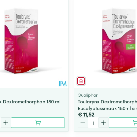
middel
Geneesmiddel
Qualiphar
x Dextromethorphan 180 ml
Toularynx Dextromethorp
Eucalyptussmaak 180ml si
€ 11,52
Aantal