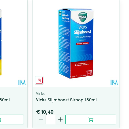
Geneesmiddel
Vicks
180ml
Vicks Slijmhoest Siroop 180ml
€ 10,40
Aantal