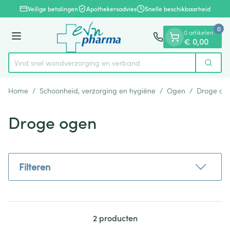
Dia 1 van 1
Ga naar de inhoud
Veilige betalingen
Apothekersadvies
Snelle beschikbaarheid
0
0 artikelen
Menu
€ 0,00
Vind snel wondverzorging en verband
Zoek
Product, merk, categorie...
Home
/
Schoonheid, verzorging en hygiëne
/
Ogen
/
Droge og
Droge ogen
Filteren
2
producten