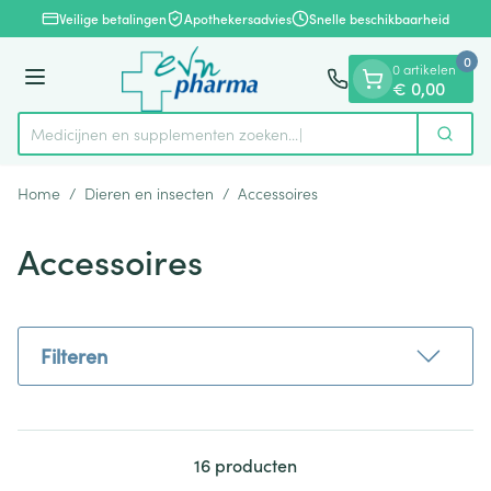
Dia 1 van 1
Ga naar de inhoud
Veilige betalingen
Apothekersadvies
Snelle beschikbaarheid
0
0 artikelen
Menu
€ 0,00
Medicijnen en supplementen zoeken...
Zoek
Product, merk, categorie...
Home
/
Dieren en insecten
/
Accessoires
Accessoires
Filteren
16
producten