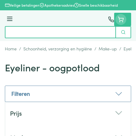
Ga naar de inhoud
Veilige betalingen
Apothekersadvies
Snelle beschikbaarheid
Menu
Zoek
Product, merk, categorie...
Home
/
Schoonheid, verzorging en hygiëne
/
Make-up
/
Eyelin
Eyeliner - oogpotlood
Filteren
Doorgaan naar productlijst
Prijs
filter