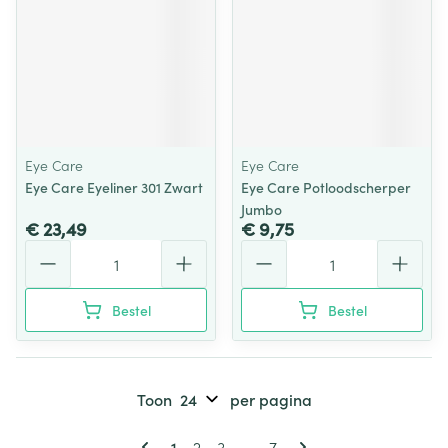
Eye Care
Eye Care
Eye Care Eyeliner 301 Zwart
Eye Care Potloodscherper
Jumbo
€ 23,49
€ 9,75
Aantal
Aantal
Bestel
Bestel
Toon
per pagina
Pagina's
U lees momenteel pagina
Pagina
Pagina
Pagina
1
2
3
...
7