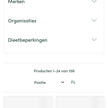
Merken
filter
Organisaties
filter
Dieetbeperkingen
filter
Producten
1
-
24
van
156
Sorteer op: