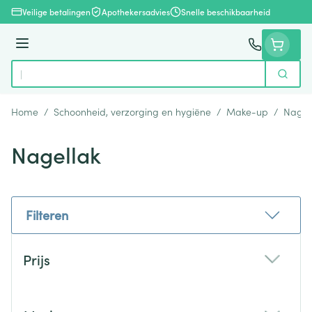
Ga naar de inhoud
Veilige betalingen
Apothekersadvies
Snelle beschikbaarheid
Menu
Zoek
Product, merk, categorie...
Home
/
Schoonheid, verzorging en hygiëne
/
Make-up
/
Nagel
Nagellak
Filteren
Doorgaan naar productlijst
Prijs
filter