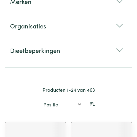
Merken
filter
Organisaties
filter
Dieetbeperkingen
filter
Producten
1
-
24
van
463
Sorteer op: