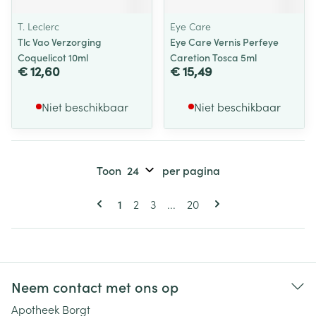
T. Leclerc
Eye Care
Tlc Vao Verzorging
Eye Care Vernis Perfeye
Coquelicot 10ml
Caretion Tosca 5ml
€ 12,60
€ 15,49
Niet beschikbaar
Niet beschikbaar
Toon
per pagina
Pagina's
U lees momenteel pagina
Pagina
Pagina
Pagina
1
2
3
...
20
Neem contact met ons op
Apotheek Borgt