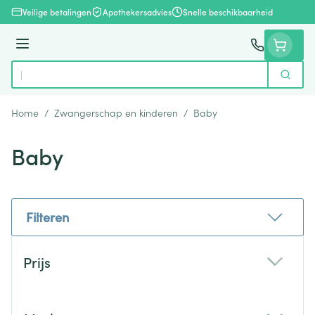
Ga naar de inhoud
Veilige betalingen
Apothekersadvies
Snelle beschikbaarheid
Menu
Zoek
Product, merk, categorie...
Home
/
Zwangerschap en kinderen
/
Baby
Baby
Filteren
Doorgaan naar productlijst
Prijs
filter