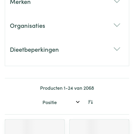
Merken
filter
Organisaties
filter
Dieetbeperkingen
filter
Producten
1
-
24
van
2068
Sorteer op: