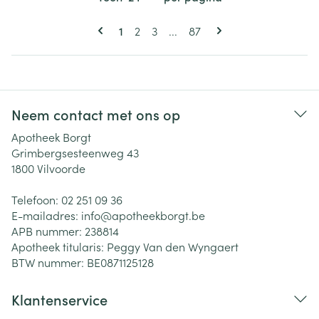
Pagina's
U lees momenteel pagina
Pagina
Pagina
Pagina
1
2
3
...
87
Neem contact met ons op
Apotheek Borgt
Grimbergsesteenweg 43
1800
Vilvoorde
Telefoon:
02 251 09 36
E-mailadres:
info@
apotheekborgt.be
APB nummer:
238814
Apotheek titularis:
Peggy Van den Wyngaert
BTW nummer:
BE0871125128
Klantenservice