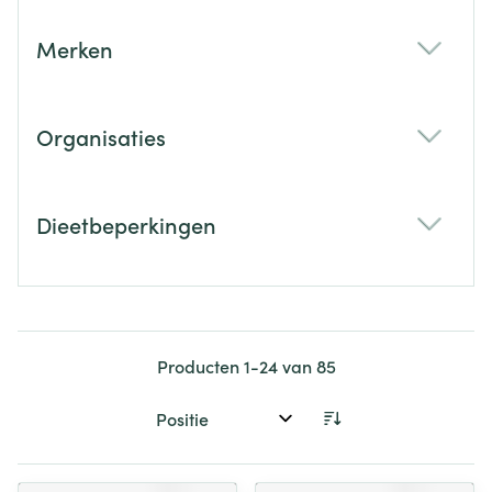
Merken
filter
Organisaties
filter
Dieetbeperkingen
filter
Producten
1
-
24
van
85
Sorteer op: