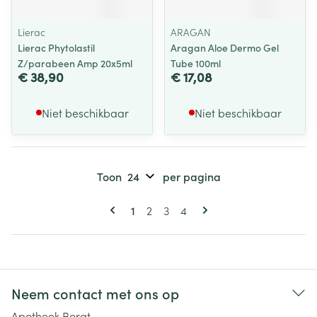
Lierac
ARAGAN
Lierac Phytolastil
Aragan Aloe Dermo Gel
Z/parabeen Amp 20x5ml
Tube 100ml
€ 38,90
€ 17,08
Niet beschikbaar
Niet beschikbaar
Toon
per pagina
Pagina's
U lees momenteel pagina
Pagina
Pagina
Pagina
1
2
3
4
Neem contact met ons op
Apotheek Borgt