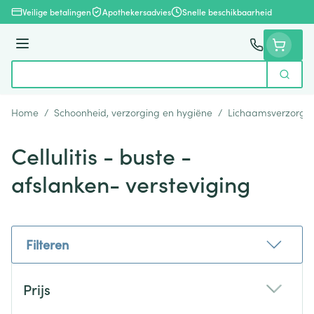
Ga naar de inhoud
Veilige betalingen
Apothekersadvies
Snelle beschikbaarheid
Menu
Zoek
Product, merk, categorie...
Home
/
Schoonheid, verzorging en hygiëne
/
Lichaamsverzorgi
Cellulitis - buste -
afslanken- versteviging
Filteren
Doorgaan naar productlijst
Prijs
filter