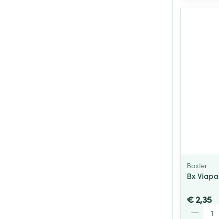
Baxter
Bx Viapac
€ 2,35
Aantal