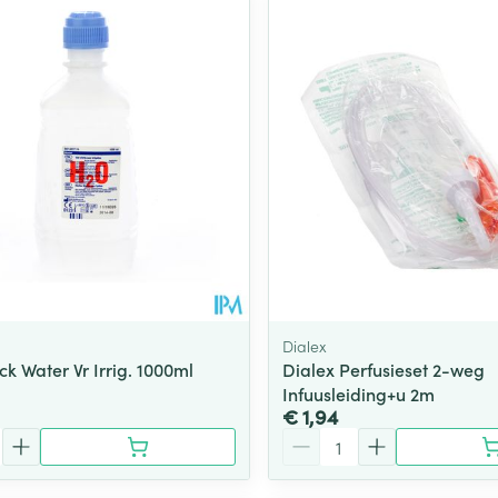
Toon meer
ging
Supplementen
Insectenwe
Mondmaskers
middelen
ssen
 -
id
d
Dialex
k Water Vr Irrig. 1000ml
Dialex Perfusieset 2-weg
Infuusleiding+u 2m
Zelfbruiner
Scheren
€ 1,94
Aantal