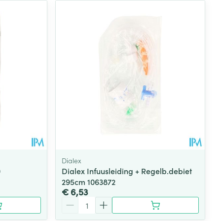
Dialex
0
Dialex Infuusleiding + Regelb.debiet
295cm 1063872
€ 6,53
Aantal