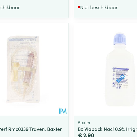
schikbaar
Niet beschikbaar
Baxter
Perf Rmc0339 Traven. Baxter
Bx Viapack Nacl 0,9% Irrig
€ 2,90