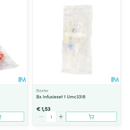
rende
Parfums en
geurproducten
Baxter
Bx Infusieset 1 Umc3318
CBD
€ 1,53
Aantal