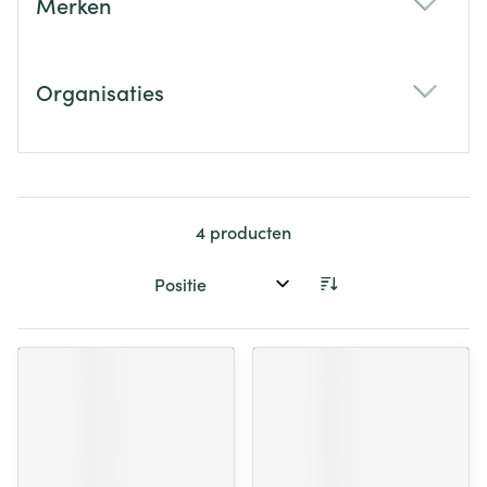
Merken
filter
Organisaties
filter
4
producten
Sorteer op: