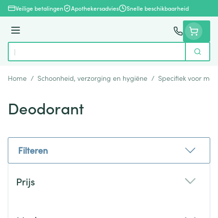
Ga naar de inhoud
Veilige betalingen
Apothekersadvies
Snelle beschikbaarheid
Menu
Zoek
Product, merk, categorie...
Home
/
Schoonheid, verzorging en hygiëne
/
Specifiek voor ma
Deodorant
Filteren
Doorgaan naar productlijst
Prijs
filter