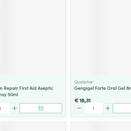
ging
Supplementen
Insectenwe
Mondmaskers
middelen
ssen
 -
id
d
m
Qualiphar
 Repair First Aid Aseptic
Gengigel Forte Oral Gel 8
ray 50ml
Zelfbruiner
Scheren
€ 18,31
Aantal