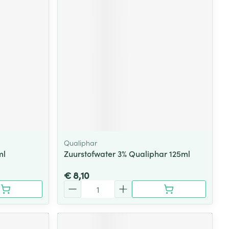
rende
Parfums en
geurproducten
Qualiphar
ml
Zuurstofwater 3% Qualiphar 125ml
CBD
€ 8,10
Aantal