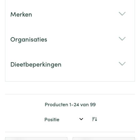
Merken
filter
Organisaties
filter
Dieetbeperkingen
filter
Producten
1
-
24
van
99
Sorteer op: