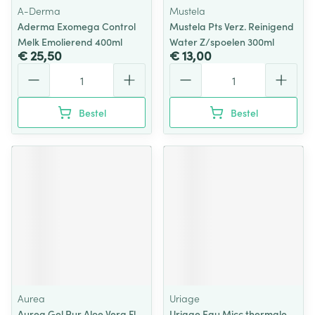
A-Derma
Mustela
Aderma Exomega Control
Mustela Pts Verz. Reinigend
Melk Emolierend 400ml
Water Z/spoelen 300ml
€ 25,50
€ 13,00
Aantal
Aantal
Bestel
Bestel
Aurea
Uriage
Aurea Gel Pur Aloe Vera Fl
Uriage Eau Micc.thermale