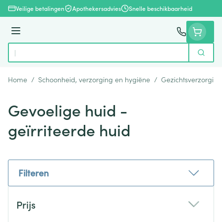
Ga naar de inhoud
Veilige betalingen
Apothekersadvies
Snelle beschikbaarheid
Menu
Zoek
Product, merk, categorie...
Home
/
Schoonheid, verzorging en hygiëne
/
Gezichtsverzorging
Gevoelige huid -
geïrriteerde huid
Filteren
Doorgaan naar productlijst
Prijs
filter