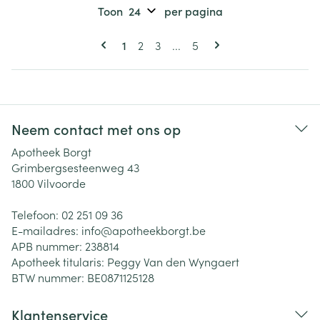
Toon
per pagina
Pagina's
U lees momenteel pagina
Pagina
Pagina
Pagina
1
2
3
...
5
Neem contact met ons op
Apotheek Borgt
Grimbergsesteenweg 43
1800
Vilvoorde
Telefoon:
02 251 09 36
E-mailadres:
info@
apotheekborgt.be
APB nummer:
238814
Apotheek titularis:
Peggy Van den Wyngaert
BTW nummer:
BE0871125128
Klantenservice