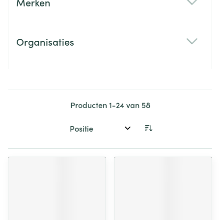
Merken
filter
Organisaties
filter
Producten
1
-
24
van
58
Sorteer op: