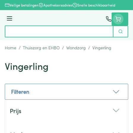
Ga naar de inhoud
Veilige betalingen
Apothekersadvies
Snelle beschikbaarheid
Menu
Zoek
Product, merk, categorie...
Home
/
Thuiszorg en EHBO
/
Wondzorg
/
Vingerling
Vingerling
Filteren
Doorgaan naar productlijst
Prijs
filter