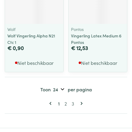
Wolf
Pontos
Wolf Vingerling Alpha N21
Vingerling Latex Medium 6
Ctc 1
Pontos
€ 0,90
€ 12,53
Niet beschikbaar
Niet beschikbaar
Toon
per pagina
Pagina's
U lees momenteel pagina
Pagina
Pagina
1
2
3