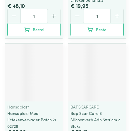
Littekenbehand.3
€ 48,10
€ 19,95
Aantal
Aantal
Bestel
Bestel
Hansaplast
BAPSCARCARE
Hansaplast Med
Bap Scar Care S
Littekenvervager Patch 21
Silicoonverb Adh 5x20cm 2
02728
Stuks