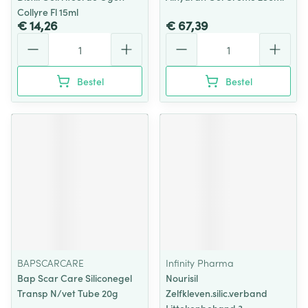
Collyre Fl 15ml
€ 14,26
€ 67,39
Aantal
Aantal
Bestel
Bestel
BAPSCARCARE
Infinity Pharma
Bap Scar Care Siliconegel
Nourisil
Transp N/vet Tube 20g
Zelfkleven.silic.verband