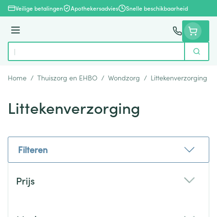
Ga naar de inhoud
Veilige betalingen
Apothekersadvies
Snelle beschikbaarheid
Menu
Zoek
Product, merk, categorie...
Home
/
Thuiszorg en EHBO
/
Wondzorg
/
Littekenverzorging
Littekenverzorging
Filteren
Doorgaan naar productlijst
Prijs
filter