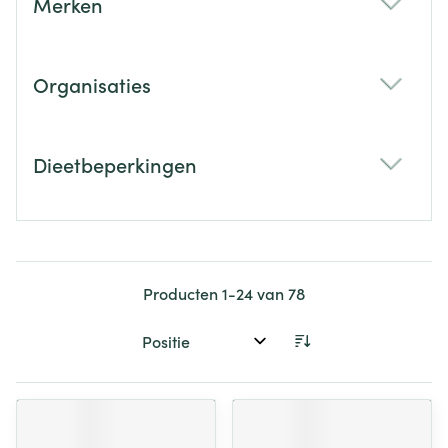
Merken
filter
Organisaties
filter
Dieetbeperkingen
filter
Producten
1
-
24
van
78
Sorteer op: