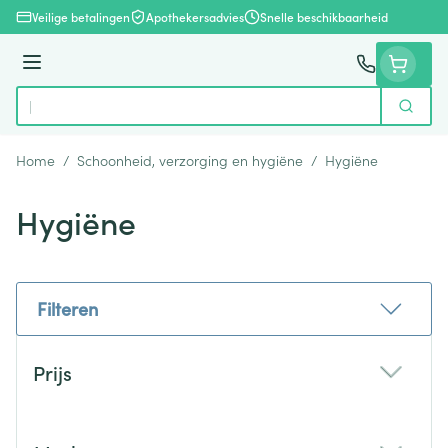
Ga naar de inhoud
Veilige betalingen
Apothekersadvies
Snelle beschikbaarheid
Menu
Zoek
Product, merk, categorie...
Home
/
Schoonheid, verzorging en hygiëne
/
Hygiëne
Hygiëne
Filteren
Doorgaan naar productlijst
Prijs
filter