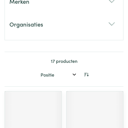
Merken
filter
Organisaties
filter
17
producten
Sorteer op: