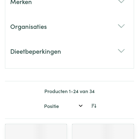
Merken
filter
Organisaties
filter
Dieetbeperkingen
filter
Producten
1
-
24
van
34
Sorteer op: