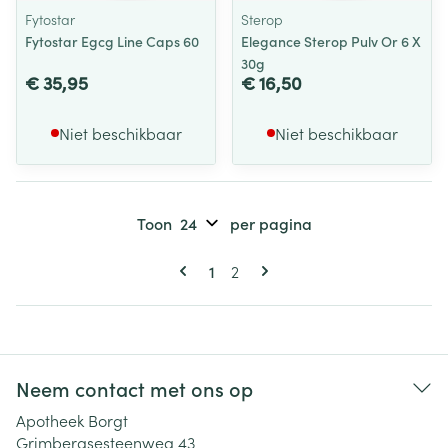
Fytostar
Sterop
Fytostar Egcg Line Caps 60
Elegance Sterop Pulv Or 6 X
30g
€ 35,95
€ 16,50
Niet beschikbaar
Niet beschikbaar
Toon
per pagina
Pagina's
U lees momenteel pagina
Pagina
1
2
Neem contact met ons op
Apotheek Borgt
Grimbergsesteenweg 43