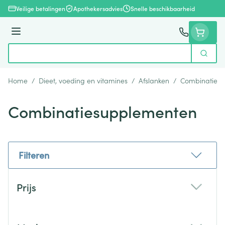
Ga naar de inhoud
Veilige betalingen
Apothekersadvies
Snelle beschikbaarheid
Menu
Zoek
Product, merk, categorie...
Home
/
Dieet, voeding en vitamines
/
Afslanken
/
Combinaties
Combinatiesupplementen
Filteren
Doorgaan naar productlijst
Prijs
filter