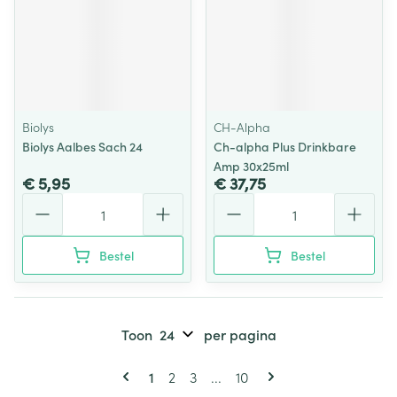
Biolys
CH-Alpha
Biolys Aalbes Sach 24
Ch-alpha Plus Drinkbare
Amp 30x25ml
€ 5,95
€ 37,75
Aantal
Aantal
Bestel
Bestel
Toon
per pagina
Pagina's
U lees momenteel pagina
Pagina
Pagina
Pagina
1
2
3
...
10