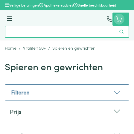
Ga naar de inhoud
Veilige betalingen
Apothekersadvies
Snelle beschikbaarheid
Menu
Zoek
Product, merk, categorie...
Home
/
Vitaliteit 50+
/
Spieren en gewrichten
Spieren en gewrichten
Filteren
Doorgaan naar productlijst
Prijs
filter