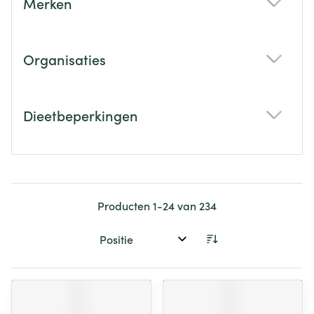
Merken
filter
Organisaties
filter
Dieetbeperkingen
filter
Producten
1
-
24
van
234
Sorteer op: