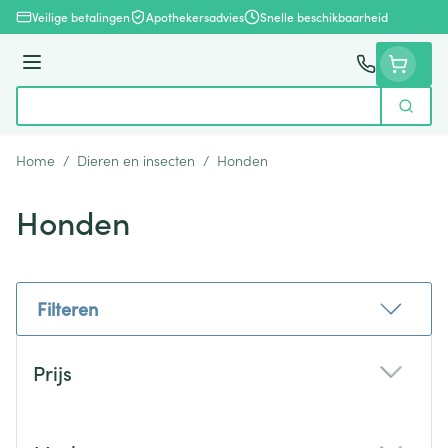
Ga naar de inhoud
Veilige betalingen
Apothekersadvies
Snelle beschikbaarheid
Menu
Zoek
Product, merk, categorie...
Home
/
Dieren en insecten
/
Honden
Honden
Filteren
Doorgaan naar productlijst
Prijs
filter