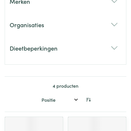
Merken
filter
Organisaties
filter
Dieetbeperkingen
filter
4
producten
Sorteer op: