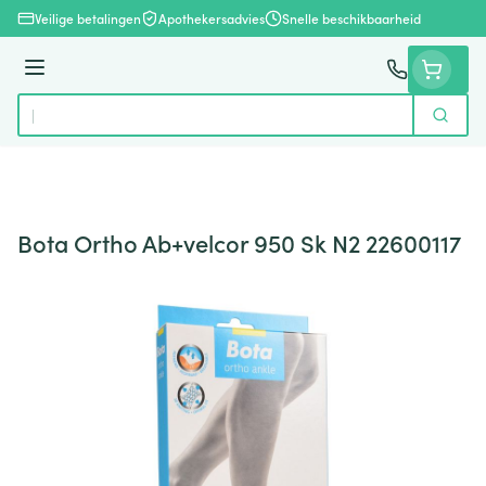
Ga naar de inhoud
Veilige betalingen
Apothekersadvies
Snelle beschikbaarheid
Menu
Zoek
Product, merk, categorie...
Bota Ortho Ab+velcor 950 Sk N2 22600117