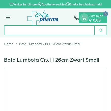
Dia 1 van 1
Ga naar de inhoud
Veilige betalingen
Apothekersadvies
Snelle beschikbaarheid
0
0 artikelen
Menu
€ 0,00
Ont
Zoek
Product, merk, categorie...
Home
/
Bota Lumbota Crx H 26cm Zwart Small
Bota Lumbota Crx H 26cm Zwart Small