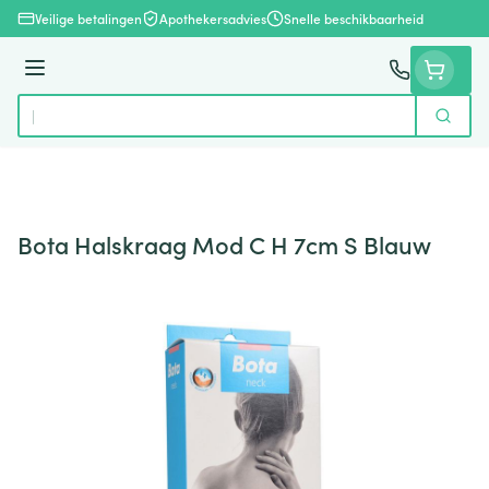
Ga naar de inhoud
Veilige betalingen
Apothekersadvies
Snelle beschikbaarheid
Menu
Zoek
Product, merk, categorie...
Bota Halskraag Mod C H 7cm S Blauw