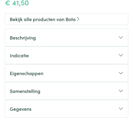
€ 41,50
Bekijk alle producten van Bota
Beschrijving
Indicatie
Eigenschappen
Anatomische pasvorm
Thermische vezel
Samenstelling
Warm en ademend
Zacht en soepel
Gegevens
Zonder naad
CNK
1129576