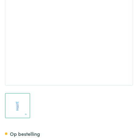
View larger image
Staphysagria 9ch Gr 4g Boiro
Op bestelling