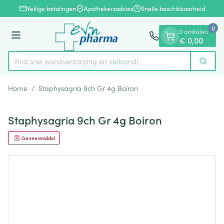
Dia 1 van 1
Ga naar de inhoud
Veilige betalingen
Apothekersadvies
Snelle beschikbaarheid
0
0 artikelen
Menu
€ 0,00
Vind snel wondverzorging en verband
Zoek
Product, merk, categorie...
Home
/
Staphysagria 9ch Gr 4g Boiron
Staphysagria 9ch Gr 4g Boiron
Geneesmiddel