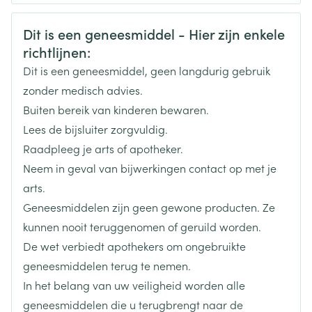
CNK
3108958
Veiligheidsinformatie
Dit is een geneesmiddel - Hier zijn enkele
richtlijnen:
Organisaties
Boiron
Dit is een geneesmiddel, geen langdurig gebruik
Merken
Boiron
zonder medisch advies.
Buiten bereik van kinderen bewaren.
Breedte
17 mm
Lees de bijsluiter zorgvuldig.
Raadpleeg je arts of apotheker.
Lengte
59 mm
Neem in geval van bijwerkingen contact op met je
arts.
Diepte
15 mm
Geneesmiddelen zijn geen gewone producten. Ze
kunnen nooit teruggenomen of geruild worden.
Hoeveelheid
De wet verbiedt apothekers om ongebruikte
4
Verpakking
geneesmiddelen terug te nemen.
In het belang van uw veiligheid worden alle
Behoud
Kamertemperatuur (15°C - 25°C)
geneesmiddelen die u terugbrengt naar de