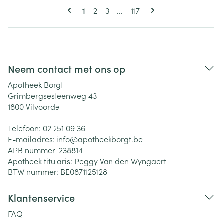
Pagina's
U lees momenteel pagina
Pagina
Pagina
Pagina
1
2
3
...
117
Neem contact met ons op
Apotheek Borgt
Grimbergsesteenweg 43
1800
Vilvoorde
Telefoon:
02 251 09 36
E-mailadres:
info@
apotheekborgt.be
APB nummer:
238814
Apotheek titularis:
Peggy Van den Wyngaert
BTW nummer:
BE0871125128
Klantenservice
FAQ