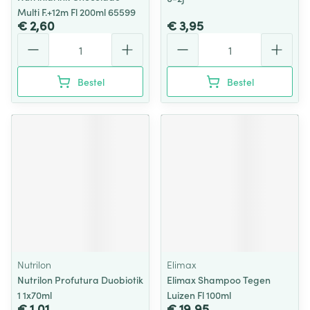
Multi F.+12m Fl 200ml 65599
€ 2,60
€ 3,95
Aantal
Aantal
Bestel
Bestel
Nutrilon
Elimax
Nutrilon Profutura Duobiotik
Elimax Shampoo Tegen
1 1x70ml
Luizen Fl 100ml
€ 1,01
€ 19,95