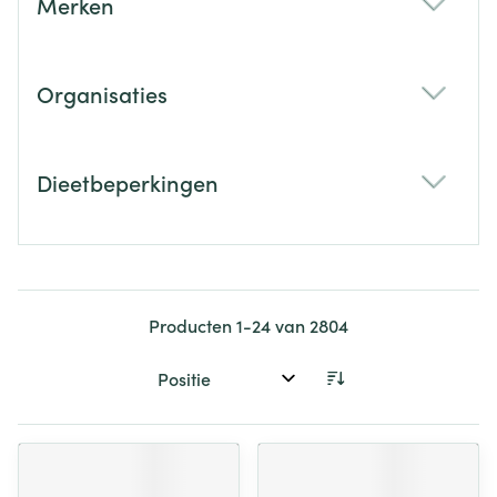
Merken
filter
Organisaties
filter
Dieetbeperkingen
filter
Producten
1
-
24
van
2804
Sorteer op: