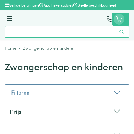
Ga naar de inhoud
Veilige betalingen
Apothekersadvies
Snelle beschikbaarheid
Menu
Zoek
Product, merk, categorie...
Home
/
Zwangerschap en kinderen
Zwangerschap en kinderen
Filteren
Doorgaan naar productlijst
Prijs
filter