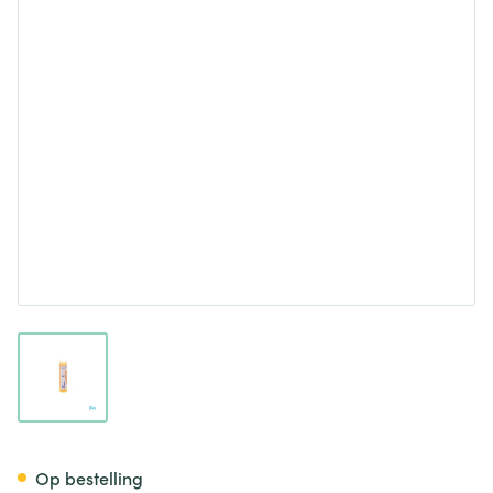
View larger image
Sepia Officinalis 15ch Gr 4g B
Op bestelling