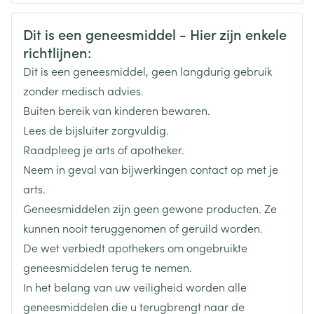
CNK
3102126
Veiligheidsinformatie
Dit is een geneesmiddel - Hier zijn enkele
richtlijnen:
Organisaties
Boiron
Dit is een geneesmiddel, geen langdurig gebruik
Merken
Boiron
zonder medisch advies.
Buiten bereik van kinderen bewaren.
Breedte
17 mm
Lees de bijsluiter zorgvuldig.
Raadpleeg je arts of apotheker.
Lengte
65 mm
Neem in geval van bijwerkingen contact op met je
arts.
Diepte
15 mm
Geneesmiddelen zijn geen gewone producten. Ze
kunnen nooit teruggenomen of geruild worden.
Hoeveelheid
De wet verbiedt apothekers om ongebruikte
4
Verpakking
geneesmiddelen terug te nemen.
In het belang van uw veiligheid worden alle
Behoud
Kamertemperatuur (15°C - 25°C)
geneesmiddelen die u terugbrengt naar de