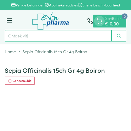
Dia 1 van 1
Ga naar de inhoud
Veilige betalingen
Apothekersadvies
Snelle beschikbaarheid
0
0 artikelen
Menu
€ 0,00
Ontdek vitamin
Zoek
Product, merk, categorie...
Home
/
Sepia Officinalis 15ch Gr 4g Boiron
Sepia Officinalis 15ch Gr 4g Boiron
Geneesmiddel