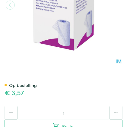
Peha Haft Latexfree 8cmx 4m
Op bestelling
€ 3,57
Aantal
Bestel