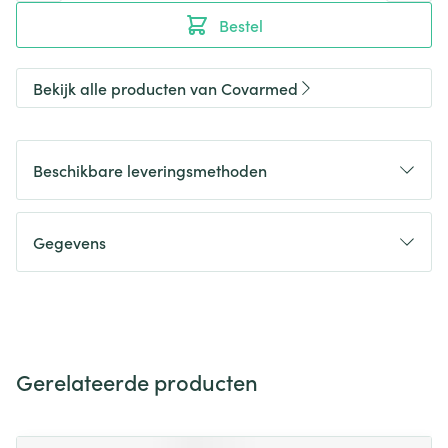
Bestel
Bekijk alle producten van Covarmed
Beschikbare leveringsmethoden
Gegevens
Gerelateerde producten
Navigeren door de elementen van de carrousel is mogelijk m
Druk om carrousel over te slaan
Druk op om naar carrouselnavigatie te gaan