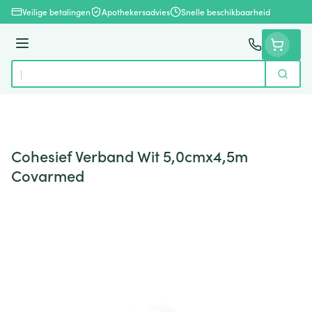
Ga naar de inhoud
Veilige betalingen
Apothekersadvies
Snelle beschikbaarheid
Menu
Zoek
Product, merk, categorie...
Cohesief Verband Wit 5,0cmx4,5m
Covarmed