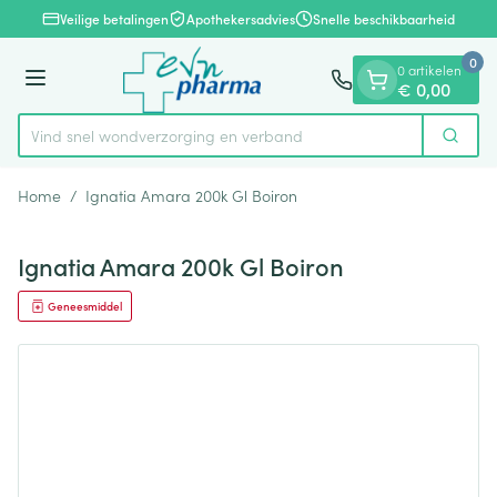
Dia 1 van 1
Ga naar de inhoud
Veilige betalingen
Apothekersadvies
Snelle beschikbaarheid
0
0 artikelen
Menu
€ 0,00
Vind snel wondverzorging en verband
Zoek
Product, merk, categorie...
Home
/
Ignatia Amara 200k Gl Boiron
Ignatia Amara 200k Gl Boiron
Geneesmiddel