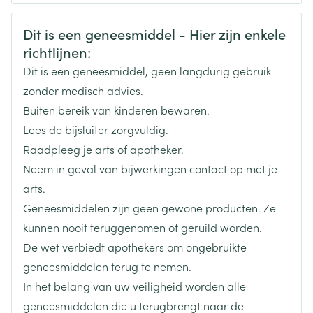
CNK
0342808
Veiligheidsinformatie
Dit is een geneesmiddel - Hier zijn enkele
richtlijnen:
Organisaties
Boiron
Dit is een geneesmiddel, geen langdurig gebruik
Merken
Boiron
zonder medisch advies.
Buiten bereik van kinderen bewaren.
Breedte
12 mm
Lees de bijsluiter zorgvuldig.
Raadpleeg je arts of apotheker.
Lengte
43 mm
Neem in geval van bijwerkingen contact op met je
arts.
Diepte
12 mm
Geneesmiddelen zijn geen gewone producten. Ze
kunnen nooit teruggenomen of geruild worden.
Behoud
Kamertemperatuur (15°C - 25°C)
De wet verbiedt apothekers om ongebruikte
geneesmiddelen terug te nemen.
In het belang van uw veiligheid worden alle
geneesmiddelen die u terugbrengt naar de