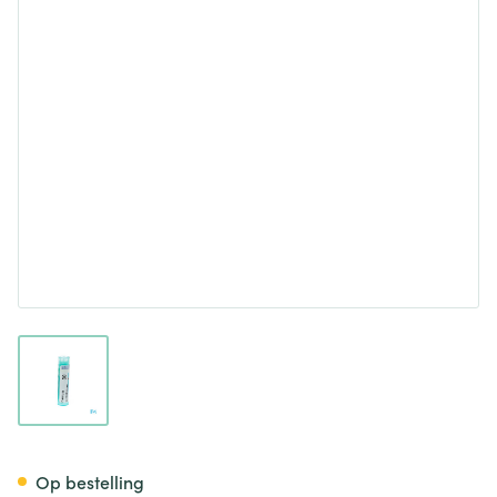
View larger image
Ferrum Metallicum 30k Gr 4g
Op bestelling