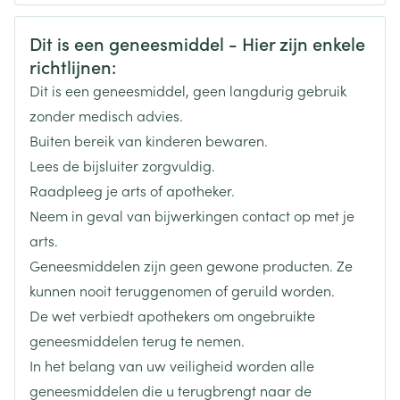
CNK
3105137
Veiligheidsinformatie
Dit is een geneesmiddel - Hier zijn enkele
richtlijnen:
Organisaties
Boiron
Dit is een geneesmiddel, geen langdurig gebruik
Merken
Boiron
zonder medisch advies.
Buiten bereik van kinderen bewaren.
Breedte
17 mm
Lees de bijsluiter zorgvuldig.
Raadpleeg je arts of apotheker.
Lengte
65 mm
Neem in geval van bijwerkingen contact op met je
arts.
Diepte
15 mm
Geneesmiddelen zijn geen gewone producten. Ze
kunnen nooit teruggenomen of geruild worden.
Hoeveelheid
De wet verbiedt apothekers om ongebruikte
4
Verpakking
geneesmiddelen terug te nemen.
In het belang van uw veiligheid worden alle
Behoud
Kamertemperatuur (15°C - 25°C)
geneesmiddelen die u terugbrengt naar de