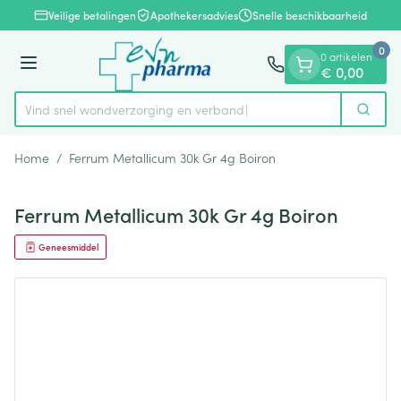
Dia 1 van 1
Ga naar de inhoud
Veilige betalingen
Apothekersadvies
Snelle beschikbaarheid
0
0 artikelen
Menu
€ 0,00
Vind snel wondverzorging en verband
Zoek
Product, merk, categorie...
Home
/
Ferrum Metallicum 30k Gr 4g Boiron
Ferrum Metallicum 30k Gr 4g Boiron
Geneesmiddel