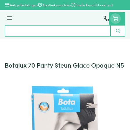
Ga naar de inhoud
Veilige betalingen
Apothekersadvies
Snelle beschikbaarheid
Menu
Zoek
Product, merk, categorie...
Botalux 70 Panty Steun Glace Opaque N5