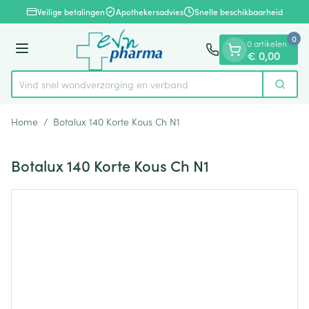
Dia 1 van 1
Ga naar de inhoud
Veilige betalingen
Apothekersadvies
Snelle beschikbaarheid
0
0 artikelen
Menu
€ 0,00
Vind snel wondverzorging en verban
Zoek
Product, merk, categorie...
Home
/
Botalux 140 Korte Kous Ch N1
Botalux 140 Korte Kous Ch N1