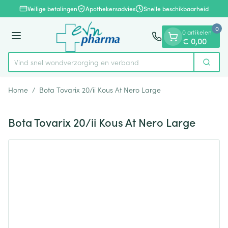
Dia 1 van 1
Ga naar de inhoud
Veilige betalingen
Apothekersadvies
Snelle beschikbaarheid
0
0 artikelen
Menu
€ 0,00
Vind snel wondverzorging en verband
Zoek
Product, merk, categorie...
Home
/
Bota Tovarix 20/ii Kous At Nero Large
Bota Tovarix 20/ii Kous At Nero Large