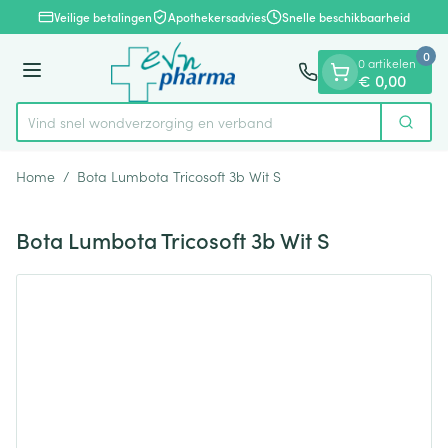
Dia 1 van 1
Ga naar de inhoud
Veilige betalingen
Apothekersadvies
Snelle beschikbaarheid
0
0 artikelen
Menu
€ 0,00
Vind snel wondverzorging en verband
Zoek
Product, merk, categorie...
Home
/
Bota Lumbota Tricosoft 3b Wit S
Bota Lumbota Tricosoft 3b Wit S