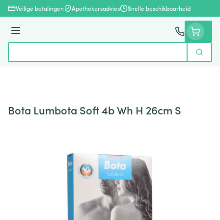
Ga naar de inhoud
Veilige betalingen
Apothekersadvies
Snelle beschikbaarheid
Menu
Zoek
Product, merk, categorie...
Bota Lumbota Soft 4b Wh H 26cm S