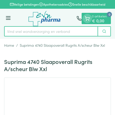
Dia 1 van 1
Ga naar de inhoud
Veilige betalingen
Apothekersadvies
Snelle beschikbaarheid
0
0 artikelen
Menu
€ 0,00
Vind snel wondverzorging en verband
Zoek
Product, merk, categorie...
Home
/
Suprima 4740 Slaapoverall Rugrits A/scheur Blw Xxl
Suprima 4740 Slaapoverall Rugrits
A/scheur Blw Xxl