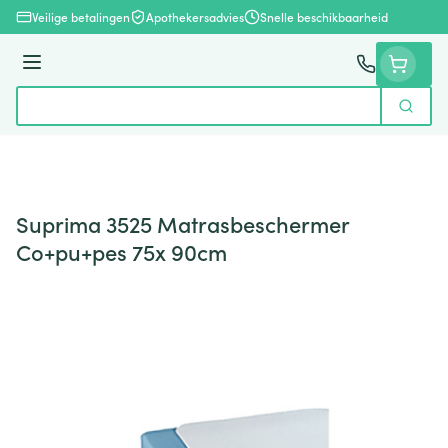
Ga naar de inhoud
Veilige betalingen
Apothekersadvies
Snelle beschikbaarheid
Menu
Zoek
Product, merk, categorie...
Suprima 3525 Matrasbeschermer
Co+pu+pes 75x 90cm