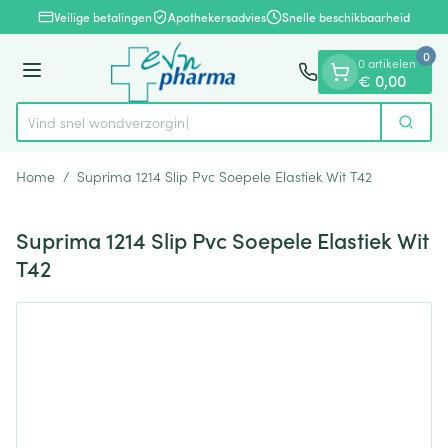
Dia 1 van 1
Ga naar de inhoud
Veilige betalingen
Apothekersadvies
Snelle beschikbaarheid
0
0 artikelen
Menu
€ 0,00
Vind snel wondverz
Zoek
Product, merk, categorie...
Home
/
Suprima 1214 Slip Pvc Soepele Elastiek Wit T42
Suprima 1214 Slip Pvc Soepele Elastiek Wit
T42