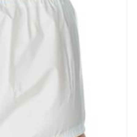
rende
Parfums en
geurproducten
CBD