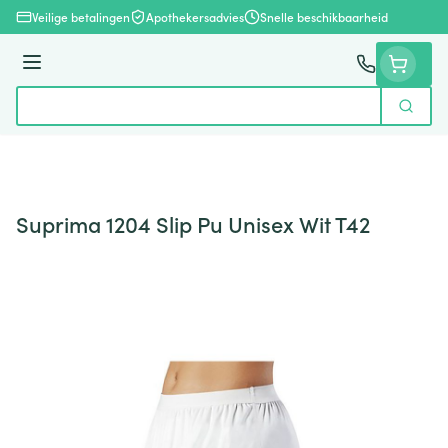
Ga naar de inhoud
Veilige betalingen
Apothekersadvies
Snelle beschikbaarheid
Menu
Zoek
Product, merk, categorie...
Suprima 1204 Slip Pu Unisex Wit T42