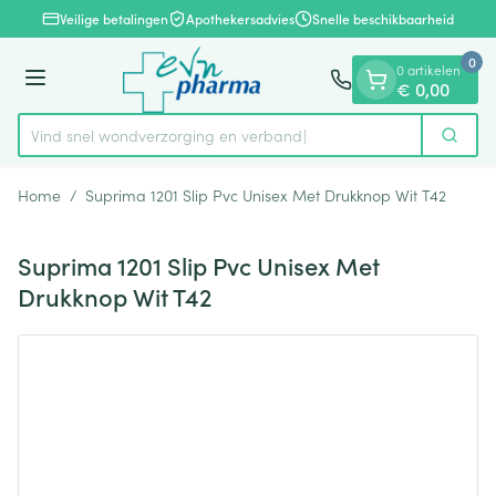
Dia 1 van 1
Ga naar de inhoud
Veilige betalingen
Apothekersadvies
Snelle beschikbaarheid
0
0 artikelen
Menu
€ 0,00
Vind snel wondverzorging en verband
Zoek
Product, merk, categorie...
Home
/
Suprima 1201 Slip Pvc Unisex Met Drukknop Wit T42
Suprima 1201 Slip Pvc Unisex Met
Drukknop Wit T42