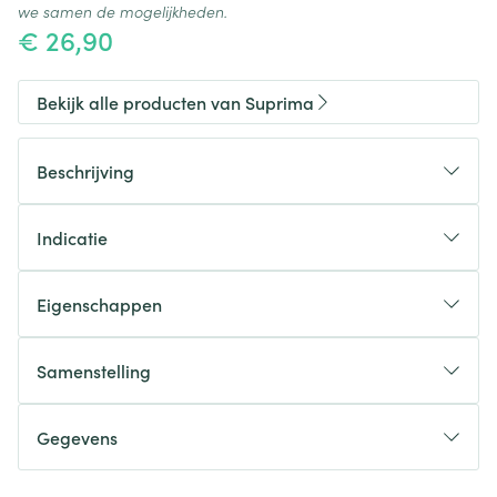
we samen de mogelijkheden.
€ 26,90
Bekijk alle producten van Suprima
Beschrijving
Indicatie
Eigenschappen
eenvoudig aan/uit te doen
Samenstelling
spaart verpleegtijd
Sluiting
Gegevens
Kleur
Verpakking
CNK
0311233