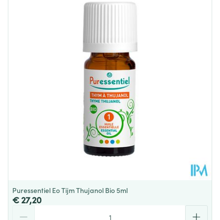
Dieetbeperkingen
Bio, Vegan
Kamertemperatuur (15°C -
Behoud
25°C)
Puressentiel Eo Tijm Thujanol Bio 5ml
€ 27,20
Aantal