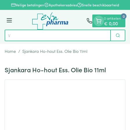
Dia 1 van 1
Ga naar de inhoud
Veilige betalingen
Apothekersadvies
Snelle beschikbaarheid
0
0 artikelen
Menu
€ 0,00
Zoek
Product, merk, categorie...
Home
/
Sjankara Ho-hout Ess. Olie Bio 11ml
Sjankara Ho-hout Ess. Olie Bio 11ml