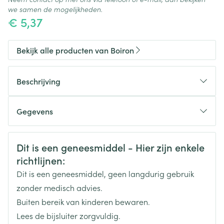
we samen de mogelijkheden.
€ 5,37
Bekijk alle producten van Boiron
Beschrijving
Gegevens
CNK
3504859
Veiligheidsinformatie
Dit is een geneesmiddel - Hier zijn enkele
richtlijnen:
Organisaties
Boiron
Dit is een geneesmiddel, geen langdurig gebruik
Merken
Boiron
zonder medisch advies.
Buiten bereik van kinderen bewaren.
Breedte
17 mm
Lees de bijsluiter zorgvuldig.