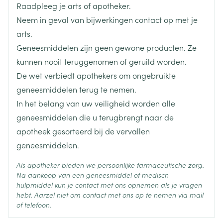
Raadpleeg je arts of apotheker.
Lengte
66 mm
Neem in geval van bijwerkingen contact op met je
arts.
Diepte
15 mm
Geneesmiddelen zijn geen gewone producten. Ze
kunnen nooit teruggenomen of geruild worden.
Hoeveelheid
De wet verbiedt apothekers om ongebruikte
4
Verpakking
geneesmiddelen terug te nemen.
In het belang van uw veiligheid worden alle
Behoud
Kamertemperatuur (15°C - 25°C)
geneesmiddelen die u terugbrengt naar de
apotheek gesorteerd bij de vervallen
geneesmiddelen.
Als apotheker bieden we persoonlijke farmaceutische zorg.
Na aankoop van een geneesmiddel of medisch
hulpmiddel kun je contact met ons opnemen als je vragen
hebt. Aarzel niet om contact met ons op te nemen via mail
of telefoon.