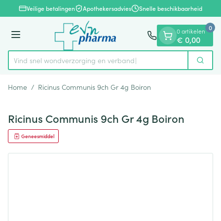
Dia 1 van 1
Ga naar de inhoud
Veilige betalingen
Apothekersadvies
Snelle beschikbaarheid
0
0 artikelen
Menu
€ 0,00
Vind snel wondverzorging en verband
Zoek
Product, merk, categorie...
Home
/
Ricinus Communis 9ch Gr 4g Boiron
Ricinus Communis 9ch Gr 4g Boiron
Geneesmiddel