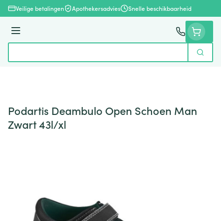
Ga naar de inhoud
Veilige betalingen
Apothekersadvies
Snelle beschikbaarheid
Menu
Zoek
Product, merk, categorie...
Podartis Deambulo Open Schoen Man
Zwart 43l/xl